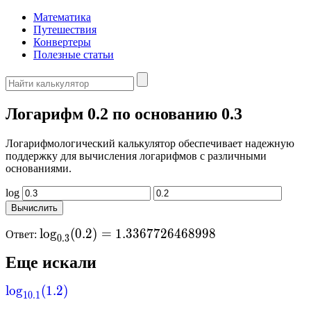
Математика
Путешествия
Конвертеры
Полезные статьи
Логарифм 0.2 по основанию 0.3
Логарифмологический калькулятор обеспечивает надежную
поддержку для вычисления логарифмов с различными
основаниями.
log
\log_{0.3}(0.2)
l
o
g
(
0
.
2
)
=
1
.
3
3
6
7
7
2
6
4
6
8
9
9
8
Ответ:
0
.
3
=
Еще искали
1.3367726468998
lo
g
(
1.2
)
10.1