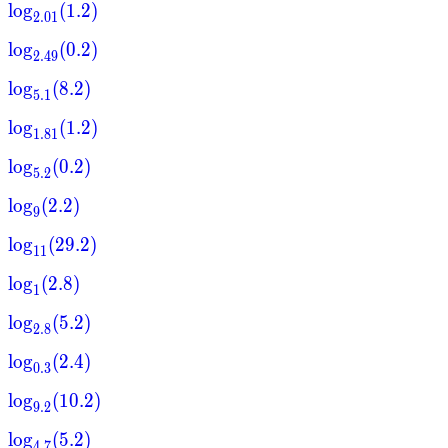
lo
g
(
1.2
)
2.01
lo
g
(
0.2
)
2.49
lo
g
(
8.2
)
5.1
lo
g
(
1.2
)
1.81
lo
g
(
0.2
)
5.2
lo
g
(
2.2
)
9
lo
g
(
29.2
)
11
lo
g
(
2.8
)
1
lo
g
(
5.2
)
2.8
lo
g
(
2.4
)
0.3
lo
g
(
10.2
)
9.2
lo
g
(
5.2
)
4.7