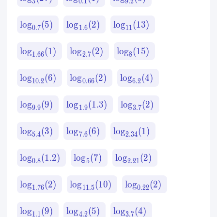
3
0.1
9.2
lo
g
(
5
)
lo
g
(
2
)
lo
g
(
13
)
0.7
1.6
11
lo
g
(
1
)
lo
g
(
2
)
lo
g
(
15
)
1.66
2.7
8
lo
g
(
6
)
lo
g
(
2
)
lo
g
(
4
)
10.2
0.66
6.2
lo
g
(
9
)
lo
g
(
1.3
)
lo
g
(
2
)
9.9
1.9
3.7
lo
g
(
3
)
lo
g
(
6
)
lo
g
(
1
)
5.4
7.6
2.34
lo
g
(
1.2
)
lo
g
(
7
)
lo
g
(
2
)
0.8
5
2.21
lo
g
(
2
)
lo
g
(
10
)
lo
g
(
2
)
1.76
11.5
0.22
lo
g
(
9
)
lo
g
(
5
)
lo
g
(
4
)
1.1
4.2
3.7