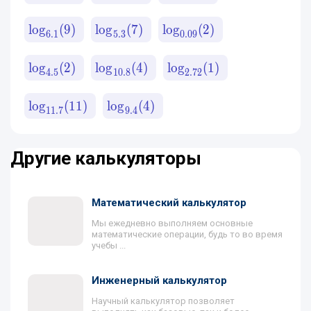
lo
g
(
9
)
lo
g
(
7
)
lo
g
(
2
)
6.1
5.3
0.09
lo
g
(
2
)
lo
g
(
4
)
lo
g
(
1
)
4.5
10.8
2.72
lo
g
(
11
)
lo
g
(
4
)
11.7
9.4
Другие калькуляторы
Математический калькулятор
Мы ежедневно выполняем основные
математические операции, будь то во время
учебы ...
Инженерный калькулятор
Научный калькулятор позволяет