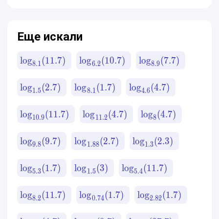
1.5770342789368
Еще искали
lo
g
(
11.7
)
lo
g
(
10.7
)
lo
g
(
7.7
)
8.1
6.2
8.9
lo
g
(
2.7
)
lo
g
(
1.7
)
lo
g
(
4.7
)
1.5
8.1
4.6
lo
g
(
11.7
)
lo
g
(
4.7
)
lo
g
(
4.7
)
10.9
11.2
8
lo
g
(
9.7
)
lo
g
(
2.7
)
lo
g
(
2.3
)
9.8
1.88
1.3
lo
g
(
1.7
)
lo
g
(
3
)
lo
g
(
11.7
)
5.3
1.5
5.4
lo
g
(
11.7
)
lo
g
(
1.7
)
lo
g
(
1.7
)
8.2
0.74
2.82