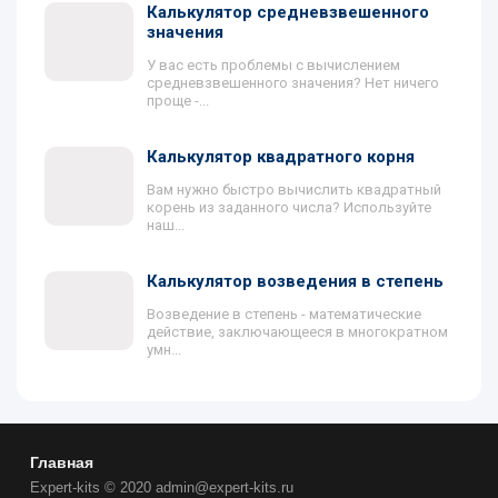
Калькулятор средневзвешенного
значения
У вас есть проблемы с вычислением
средневзвешенного значения? Нет ничего
проще -...
Калькулятор квадратного корня
Вам нужно быстро вычислить квадратный
корень из заданного числа? Используйте
наш...
Калькулятор возведения в степень
Возведение в степень - математические
действие, заключающееся в многократном
умн...
Главная
Expert-kits © 2020 admin@expert-kits.ru