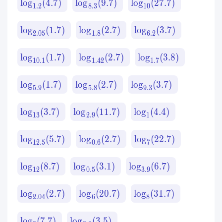
lo
g
(
4.7
)
lo
g
(
9.7
)
lo
g
(
27.7
)
1.2
8.3
10
lo
g
(
1.7
)
lo
g
(
2.7
)
lo
g
(
3.7
)
2.05
1.8
6.2
lo
g
(
1.7
)
lo
g
(
2.7
)
lo
g
(
3.8
)
10.1
1.42
1.7
lo
g
(
1.7
)
lo
g
(
2.7
)
lo
g
(
3.7
)
5.9
5.8
9.3
lo
g
(
3.7
)
lo
g
(
11.7
)
lo
g
(
4.4
)
13
2.9
1
lo
g
(
5.7
)
lo
g
(
2.7
)
lo
g
(
22.7
)
12.5
0.6
7
lo
g
(
8.7
)
lo
g
(
3.1
)
lo
g
(
6.7
)
12
0.5
3.9
lo
g
(
2.7
)
lo
g
(
20.7
)
lo
g
(
31.7
)
2.04
6
8
lo
g
(
7.7
)
lo
g
(
3.5
)