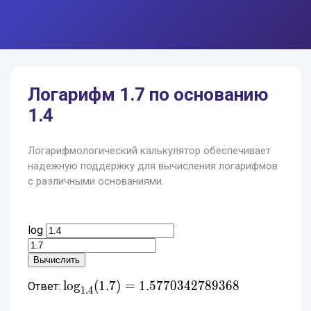
Логарифм 1.7 по основанию
1.4
Логарифмологический калькулятор обеспечивает
надежную поддержку для вычисления логарифмов
с различными основаниями.
log
\log_{1.4}(1.7)
l
o
g
(
1
.
7
)
=
1
.
5
7
7
0
3
4
2
7
8
9
3
6
8
Ответ:
1
.
4
=