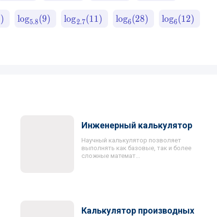
3
)
lo
g
(
9
)
lo
g
(
11
)
lo
g
(
28
)
lo
g
(
12
)
5.8
2.7
6
6
Инженерный калькулятор
Научный калькулятор позволяет
выполнять как базовые, так и более
сложные математ...
Калькулятор производных