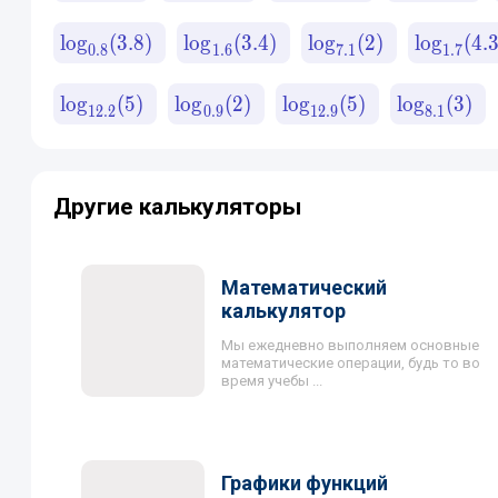
lo
g
(
3.8
)
lo
g
(
3.4
)
lo
g
(
2
)
lo
g
(
4.
0.8
1.6
7.1
1.7
lo
g
(
5
)
lo
g
(
2
)
lo
g
(
5
)
lo
g
(
3
)
12.2
0.9
12.9
8.1
Другие калькуляторы
Математический
калькулятор
Мы ежедневно выполняем основные
математические операции, будь то во
время учебы ...
Графики функций