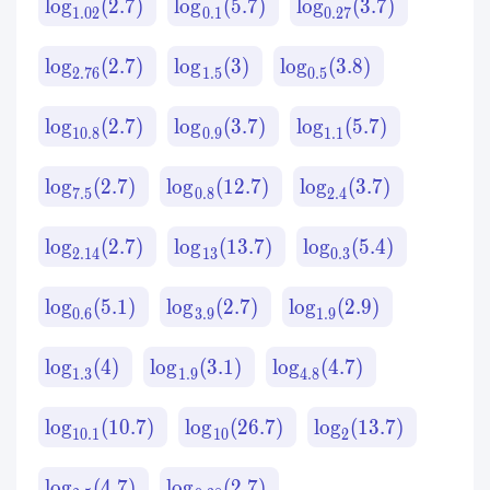
lo
g
(
2.7
)
lo
g
(
5.7
)
lo
g
(
3.7
)
1.02
0.1
0.27
lo
g
(
2.7
)
lo
g
(
3
)
lo
g
(
3.8
)
2.76
1.5
0.5
lo
g
(
2.7
)
lo
g
(
3.7
)
lo
g
(
5.7
)
10.8
0.9
1.1
lo
g
(
2.7
)
lo
g
(
12.7
)
lo
g
(
3.7
)
7.5
0.8
2.4
lo
g
(
2.7
)
lo
g
(
13.7
)
lo
g
(
5.4
)
2.14
13
0.3
lo
g
(
5.1
)
lo
g
(
2.7
)
lo
g
(
2.9
)
0.6
3.9
1.9
lo
g
(
4
)
lo
g
(
3.1
)
lo
g
(
4.7
)
1.3
1.9
4.8
lo
g
(
10.7
)
lo
g
(
26.7
)
lo
g
(
13.7
)
10.1
10
2
lo
g
(
4.7
)
lo
g
(
2.7
)