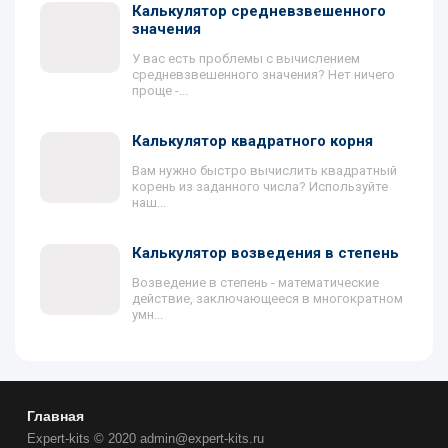
Калькулятор средневзвешенного
значения
У вас есть проблемы с вычислением
средневзвешенного значения? Нет ничего
проще -...
Калькулятор квадратного корня
Вам нужно быстро вычислить квадратный
корень из заданного числа? Используйте
наш...
Калькулятор возведения в степень
Возведение в степень - математические
действие, заключающееся в многократном
умн...
Главная
Expert-kits © 2020 admin@expert-kits.ru