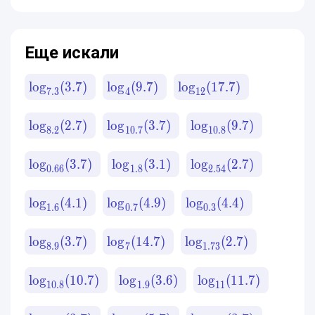
Еще искали
lo
g
(
3.7
)
lo
g
(
9.7
)
lo
g
(
17.7
)
7.3
4
12
lo
g
(
2.7
)
lo
g
(
3.7
)
lo
g
(
9.7
)
8.2
10.7
10.8
lo
g
(
3.7
)
lo
g
(
3.1
)
lo
g
(
2.7
)
0.66
1.8
2.54
lo
g
(
4.1
)
lo
g
(
4.9
)
lo
g
(
4.4
)
1.6
0.7
0.3
lo
g
(
3.7
)
lo
g
(
14.7
)
lo
g
(
2.7
)
8.9
7
1.73
lo
g
(
10.7
)
lo
g
(
3.6
)
lo
g
(
11.7
)
10.8
1.9
11