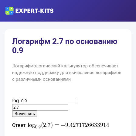
Логарифм 2.7 по основанию
0.9
Логарифмологический калькулятор обеспечивает
надежную поддержку для вычисления логарифмов
с различными основаниями.
log
\log_{0.9}(2.7) =
l
o
g
(
2
.
7
)
=
−
9
.
4
2
7
1
7
2
6
6
3
3
9
1
4
Ответ:
0
.
9
-9.4271726633914