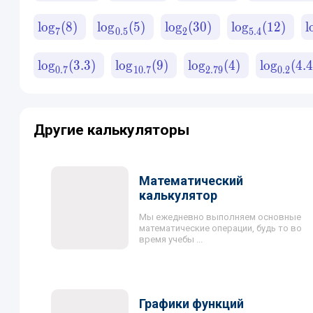
lo
g
(
8
)
lo
g
(
5
)
lo
g
(
30
)
lo
g
(
12
)
l
7
0.5
2
5.4
lo
g
(
3.3
)
lo
g
(
9
)
lo
g
(
4
)
lo
g
(
4.
0.7
10.7
2.79
0.2
Другие калькуляторы
Математический
калькулятор
Мы ежедневно выполняем основные
математические операции, будь то во
время учебы ...
Графики функций