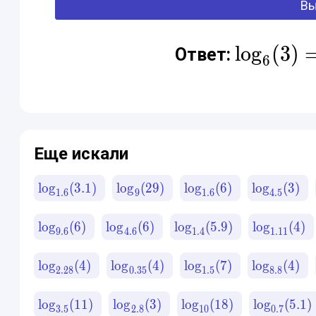
l
o
g
\log_{
(
3
)
Ответ:
6
0.61314
Еще искали
lo
g
(
3.1
)
lo
g
(
29
)
lo
g
(
6
)
lo
g
(
3
)
1.6
9
1.6
4.5
lo
g
(
6
)
lo
g
(
6
)
lo
g
(
5.9
)
lo
g
(
4
)
9.6
4.6
1.4
1.11
lo
g
(
4
)
lo
g
(
4
)
lo
g
(
7
)
lo
g
(
4
)
2.28
0.35
1.5
8.8
lo
g
(
11
)
lo
g
(
3
)
lo
g
(
18
)
lo
g
(
5.1
)
3.5
2.8
10
0.7