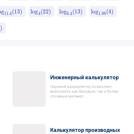
o
g
(
13
)
lo
g
(
22
)
lo
g
(
13
)
lo
g
(
4
)
11.4
4
6.4
1.98
4
)
Инженерный калькулятор
Научный калькулятор позволяет
выполнять как базовые, так и более
сложные математ...
Калькулятор производных