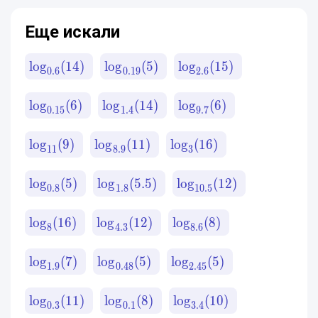
Еще искали
lo
g
(
14
)
lo
g
(
5
)
lo
g
(
15
)
0.6
0.19
2.6
lo
g
(
6
)
lo
g
(
14
)
lo
g
(
6
)
0.15
1.4
9.7
lo
g
(
9
)
lo
g
(
11
)
lo
g
(
16
)
11
8.9
3
lo
g
(
5
)
lo
g
(
5.5
)
lo
g
(
12
)
0.8
1.8
10.5
lo
g
(
16
)
lo
g
(
12
)
lo
g
(
8
)
8
4.3
8.6
lo
g
(
7
)
lo
g
(
5
)
lo
g
(
5
)
1.9
0.48
2.45
lo
g
(
11
)
lo
g
(
8
)
lo
g
(
10
)
0.3
0.1
3.4