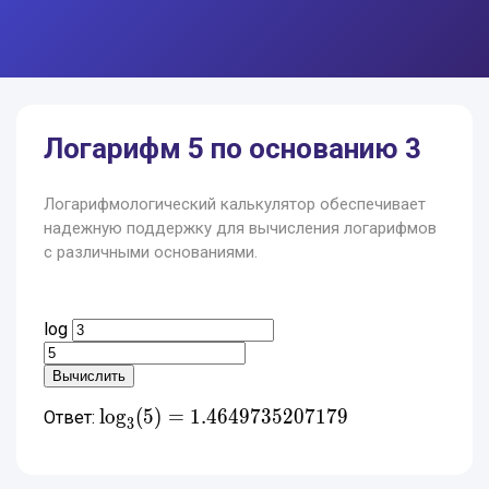
Логарифм 5 по основанию 3
Логарифмологический калькулятор обеспечивает
надежную поддержку для вычисления логарифмов
с различными основаниями.
log
\log_{3}(5) =
l
o
g
(
5
)
=
1
.
4
6
4
9
7
3
5
2
0
7
1
7
9
Ответ:
3
1.4649735207179