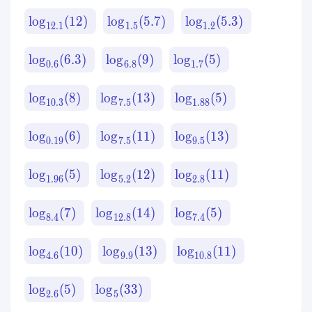
lo
g
(
12
)
lo
g
(
5.7
)
lo
g
(
5.3
)
12.1
1.5
1.2
lo
g
(
6.3
)
lo
g
(
9
)
lo
g
(
5
)
0.6
6.8
1.7
lo
g
(
8
)
lo
g
(
13
)
lo
g
(
5
)
10.3
7.5
1.88
lo
g
(
6
)
lo
g
(
11
)
lo
g
(
13
)
0.19
7.5
9.5
lo
g
(
5
)
lo
g
(
12
)
lo
g
(
11
)
1.96
5.2
2.8
lo
g
(
7
)
lo
g
(
14
)
lo
g
(
5
)
8.4
12.8
7.4
lo
g
(
10
)
lo
g
(
13
)
lo
g
(
11
)
4.6
9.9
10.8
lo
g
(
5
)
lo
g
(
33
)
2.6
5