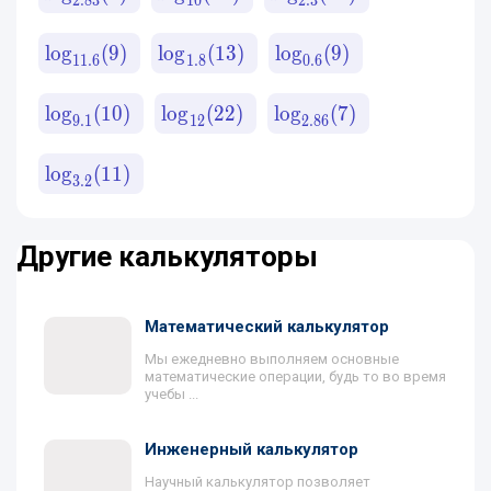
2.83
10
2.3
lo
g
(
9
)
lo
g
(
13
)
lo
g
(
9
)
11.6
1.8
0.6
lo
g
(
10
)
lo
g
(
22
)
lo
g
(
7
)
9.1
12
2.86
lo
g
(
11
)
3.2
Другие калькуляторы
Математический калькулятор
Мы ежедневно выполняем основные
математические операции, будь то во время
учебы ...
Инженерный калькулятор
Научный калькулятор позволяет