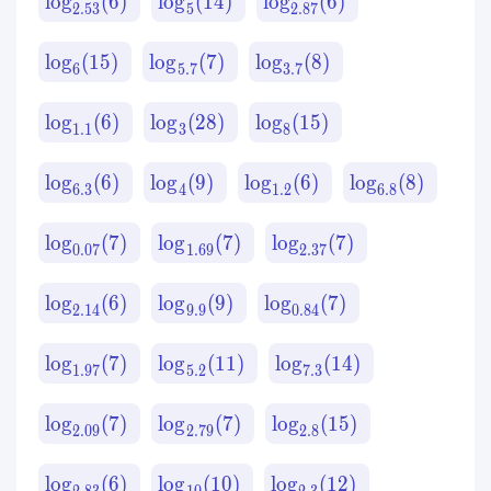
lo
g
(
6
)
lo
g
(
14
)
lo
g
(
6
)
2.53
5
2.87
lo
g
(
15
)
lo
g
(
7
)
lo
g
(
8
)
6
5.7
3.7
lo
g
(
6
)
lo
g
(
28
)
lo
g
(
15
)
1.1
3
8
lo
g
(
6
)
lo
g
(
9
)
lo
g
(
6
)
lo
g
(
8
)
6.3
4
1.2
6.8
lo
g
(
7
)
lo
g
(
7
)
lo
g
(
7
)
0.07
1.69
2.37
lo
g
(
6
)
lo
g
(
9
)
lo
g
(
7
)
2.14
9.9
0.84
lo
g
(
7
)
lo
g
(
11
)
lo
g
(
14
)
1.97
5.2
7.3
lo
g
(
7
)
lo
g
(
7
)
lo
g
(
15
)
2.09
2.79
2.8
lo
g
(
6
)
lo
g
(
10
)
lo
g
(
12
)