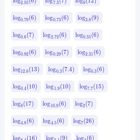
lo
g
(
6
)
lo
g
(
7
)
lo
g
(
12
)
2.55
7.3
9
lo
g
(
6
)
lo
g
(
6
)
lo
g
(
9
)
0.79
0.73
3.8
lo
g
(
7
)
lo
g
(
6
)
lo
g
(
6
)
0.6
2.72
0.55
lo
g
(
6
)
lo
g
(
7
)
lo
g
(
6
)
0.92
0.29
2.31
lo
g
(
13
)
lo
g
(
7.4
)
lo
g
(
6
)
12.6
0.3
0.3
lo
g
(
10
)
lo
g
(
10
)
lo
g
(
15
)
0.4
1.9
7.7
lo
g
(
17
)
lo
g
(
6
)
lo
g
(
7
)
8
10.9
2
lo
g
(
6
)
lo
g
(
6
)
lo
g
(
26
)
4.8
4.5
7
lo
g
(
16
)
lo
g
(
9
)
lo
g
(
6
)