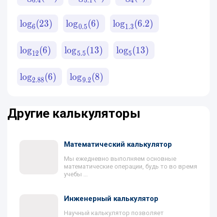
6.4
5.1
4
lo
g
(
23
)
lo
g
(
6
)
lo
g
(
6.2
)
6
0.5
1.3
lo
g
(
6
)
lo
g
(
13
)
lo
g
(
13
)
12
5.5
5
lo
g
(
6
)
lo
g
(
8
)
2.88
9.2
Другие калькуляторы
Математический калькулятор
Мы ежедневно выполняем основные
математические операции, будь то во время
учебы ...
Инженерный калькулятор
Научный калькулятор позволяет