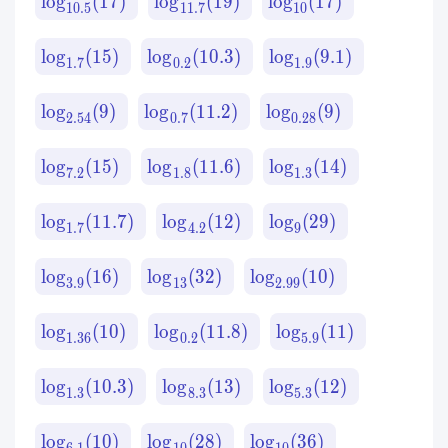
lo
g
(
17
)
lo
g
(
19
)
lo
g
(
17
)
10.5
11.7
10
lo
g
(
15
)
lo
g
(
10.3
)
lo
g
(
9.1
)
1.7
0.2
1.9
lo
g
(
9
)
lo
g
(
11.2
)
lo
g
(
9
)
2.54
0.7
0.28
lo
g
(
15
)
lo
g
(
11.6
)
lo
g
(
14
)
7.2
1.8
1.3
lo
g
(
11.7
)
lo
g
(
12
)
lo
g
(
29
)
1.7
4.2
9
lo
g
(
16
)
lo
g
(
32
)
lo
g
(
10
)
3.9
13
2.99
lo
g
(
10
)
lo
g
(
11.8
)
lo
g
(
11
)
1.36
0.2
5.9
lo
g
(
10.3
)
lo
g
(
13
)
lo
g
(
12
)
1.3
8.3
5.3
lo
g
(
10
)
lo
g
(
28
)
lo
g
(
36
)