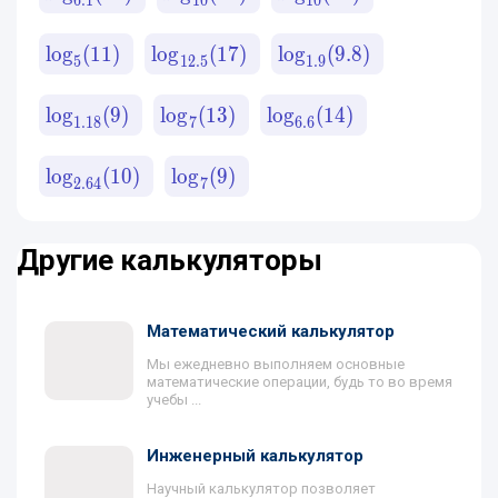
6.1
10
10
lo
g
(
11
)
lo
g
(
17
)
lo
g
(
9.8
)
5
12.5
1.9
lo
g
(
9
)
lo
g
(
13
)
lo
g
(
14
)
1.18
7
6.6
lo
g
(
10
)
lo
g
(
9
)
2.64
7
Другие калькуляторы
Математический калькулятор
Мы ежедневно выполняем основные
математические операции, будь то во время
учебы ...
Инженерный калькулятор
Научный калькулятор позволяет