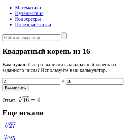
Математика
Путешествия
Конвертеры
Полезные статьи
Квадратный корень из 16
Вам нужно быстро вычислить квадратный корень из
заданного числа? Используйте наш калькулятор.
√
\sqrt[2]
2
1
6
=
4
Ответ:
{16} =
Еще искали
4
\sqrt[13]
13
27
{27}
\sqrt[15]
15
25