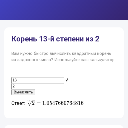
Корень 13-й степени из 2
Вам нужно быстро вычислить квадратный корень
из заданного числа? Используйте наш калькулятор.
√
\sqrt[13]{2} =
1
3
2
=
1
.
0
5
4
7
6
6
0
7
6
4
8
1
6
Ответ:
1.0547660764816