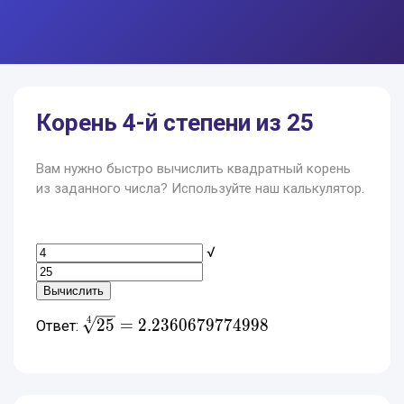
Корень 4-й степени из 25
Вам нужно быстро вычислить квадратный корень
из заданного числа? Используйте наш калькулятор.
√
\sqrt[4]{25} =
4
2
5
=
2
.
2
3
6
0
6
7
9
7
7
4
9
9
8
Ответ:
2.2360679774998